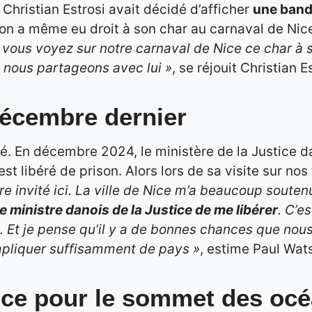
 Christian Estrosi avait décidé d’afficher
une bande
son a même eu droit à son char au carnaval de Nic
 vous voyez sur notre carnaval de Nice ce char à s
e nous partageons avec lui »
, se réjouit Christian E
 décembre dernier
iné. En décembre 2024, le ministère de la Justice 
st libéré de prison. Alors lors de sa visite sur nos 
re invité ici. La ville de Nice m’a beaucoup souten
le ministre danois de la Justice de me libérer
. C’e
ue. Et je pense qu’il y a de bonnes chances que nou
impliquer suffisamment de pays »
, estime Paul Wat
ice pour le sommet des oc