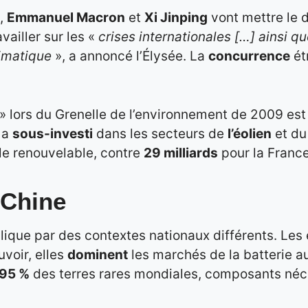
t,
Emmanuel Macron
et
Xi Jinping
vont mettre le d
vailler sur les «
crises internationales […] ainsi 
imatique
», a annoncé l’Élysée. La
concurrence
ét
» lors du Grenelle de l’environnement de 2009 est
 a
sous-investi
dans les secteurs de
l’éolien
et d
le renouvelable, contre
29 milliards
pour la France
 Chine
lique par des contextes nationaux différents. Les
uvoir, elles
dominent
les marchés de la batterie a
95 %
des terres rares mondiales, composants néce