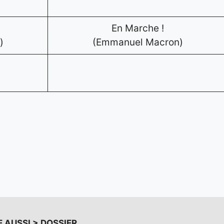
En Marche !
)
(Emmanuel Macron)
E AUSSI > DOSSIER