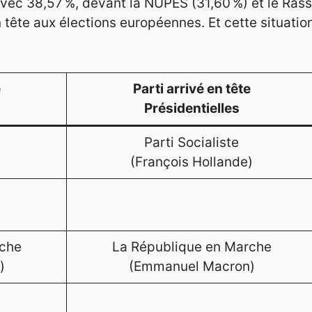
e avec 38,57 %, devant la NUPES (31,60 %) et le Ra
 en tête aux élections européennes. Et cette situat
e
Parti arrivé en tête
Présidentielles
Parti Socialiste
(François Hollande)
rche
La République en Marche
)
(Emmanuel Macron)