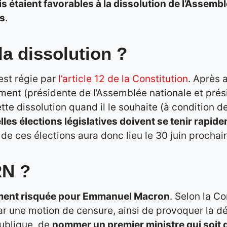
s étaient favorables à la dissolution de l’Assembl
es
.
a dissolution ?
est régie par
l’article 12 de la Constitution
. Après 
nt (présidente de l’Assemblée nationale et présid
e dissolution quand il le souhaite (à condition de 
les élections législatives doivent se tenir rapid
de ces élections aura donc lieu le 30 juin prochain.
RN ?
ent risquée pour Emmanuel Macron
. Selon la Co
r une motion de censure, ainsi de provoquer la dé
publique, de
nommer un premier ministre qui soit d